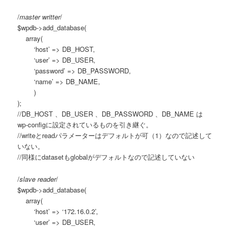
/
master writter
/
$wpdb->add_database(
array(
‘host’ => DB_HOST,
‘user’ => DB_USER,
‘password’ => DB_PASSWORD,
‘name’ => DB_NAME,
)
);
//DB_HOST 、DB_USER 、DB_PASSWORD 、DB_NAME は
wp-configに設定されているものを引き継ぐ。
//writeとreadパラメーターはデフォルトが可（1）なので記述して
いない。
//同様にdatasetもglobalがデフォルトなので記述していない
/
slave reader
/
$wpdb->add_database(
array(
‘host’ => ‘172.16.0.2’,
‘user’ => DB_USER,