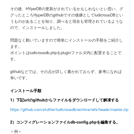
その後、HYperDBの更新がされているかもしれないとい思い、グ
グったところHyperDBのgithubでその後継としてludicrousDBとい
うものがあることを知り、調べると現在も管理されているような
ので、インストールしました。
問題なく動いていますので簡単にインストールの手順をご紹介し
ます。
ポイントはiudicrousdb.phpをpluginファルダ内に配置することで
す。
githubなどでは、その点が詳しく書かれておらず、参考になれば
幸いです。
インストール手順
1）下記urlのgithubからファイルをダウンロードして解凍する
https://github.com/stuttter/ludicrousdb/archive/refs/heads/master.zip
2）コンフィグレーションファイルdb-config.phpを編集する。
＜例＞