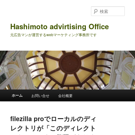
メ
サ
イ
ブ
検
ン
コ
索
コ
ン
Hashimoto advirtising Office
ン
テ
元広告マンが運営するwebマーケティング事務所です
テ
ン
ン
ツ
ツ
へ
へ
移
移
動
動
メ
ホーム
お問い合せ
会社概要
イ
ン
メ
filezilla proでローカルのディ
ニ
ュ
レクトリが「このディレクト
ー