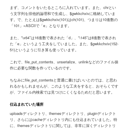
まず、コメントをいたるところに入れています。また、chrとい
う文字列を排他的論理和で生成し、$gwkkchxivに格納していま
す。で、たとえは$gwkkchxiv(101)はch(101)、つまりは10進数の
「101」=ASCIIで「e」となります。
また、”\x64″は16進数で表された「d」、”\145″は8進数で表され
た「e」というよう工夫をしていました。また、$gwkkchxiv(152-
51)というように引き算も使っています。
これで、file_put_contents、unserialize、unlinkなどのファイル操
作に必要な関数を作っているのです。
ちなみにfile_put_contentsと普通に書けばいいとのでは、と思わ
れるかもしれませんが、このような工夫をすると、おそらくです
が、ファイル内検索では見つけにくくなるためだと思います。
仕込まれていた場所
uploadsディレクトリ、themesディレクトリ、pluginディレクト
リ、さらにはcacheディレクトリ内にも仕込まれていました。特
に、themesディレクトリに関しては、非常に深くディレクトリ