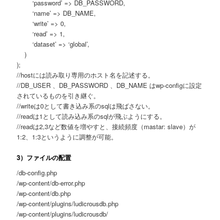
‘password’ => DB_PASSWORD,
‘name’ => DB_NAME,
‘write’ => 0,
‘read’ => 1,
‘dataset’ => ‘global’,
)
);
//hostには読み取り専用のホスト名を記述する。
//DB_USER 、DB_PASSWORD 、DB_NAME はwp-configに設定
されているものを引き継ぐ。
//writeは0として書き込み系のsqlは飛ばさない。
//readは1として読み込み系のsqlが飛ぶようにする。
//readは2,3など数値を増やすと、接続頻度（mastar: slave）が
1:2、1:3というように調整が可能。
3）ファイルの配置
/db-config.php
/wp-content/db-error.php
/wp-content/db.php
/wp-content/plugins/ludicrousdb.php
/wp-content/plugins/ludicrousdb/