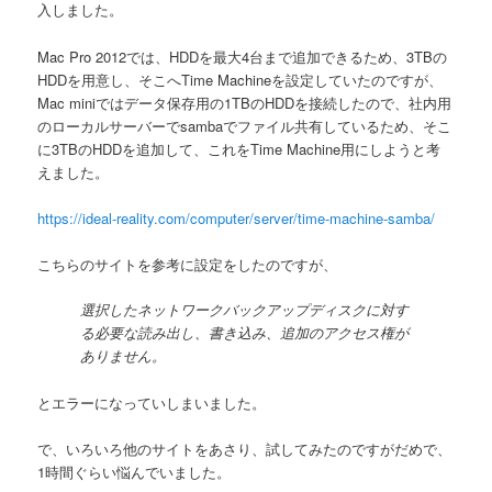
入しました。
Mac Pro 2012では、HDDを最大4台まで追加できるため、3TBの
HDDを用意し、そこへTime Machineを設定していたのですが、
Mac miniではデータ保存用の1TBのHDDを接続したので、社内用
のローカルサーバーでsambaでファイル共有しているため、そこ
に3TBのHDDを追加して、これをTime Machine用にしようと考
えました。
https://ideal-reality.com/computer/server/time-machine-samba/
こちらのサイトを参考に設定をしたのですが、
選択したネットワークバックアップディスクに対す
る必要な読み出し、書き込み、追加のアクセス権が
ありません。
とエラーになっていしまいました。
で、いろいろ他のサイトをあさり、試してみたのですがだめで、
1時間ぐらい悩んでいました。