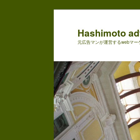
メ
サ
イ
ブ
ン
コ
Hashimoto adv
コ
ン
元広告マンが運営するwebマ
ン
テ
テ
ン
ン
ツ
ツ
へ
へ
移
移
動
動