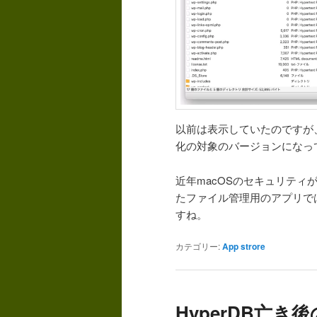
以前は表示していたのですが、Fi
化の対象のバージョンになっ
近年macOSのセキュリテ
たファイル管理用のアプリで
すね。
カテゴリー:
App strore
HyperDB亡