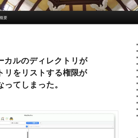
概要
proでローカルのディレクトリが
トリをリストする権限が
なってしまった。