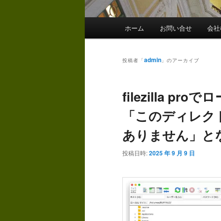
メ
ホーム
お問い合せ
会社
イ
ン
メ
admin
投稿者「
」のアーカイブ
ニ
ュ
filezilla 
ー
「このディレク
ありません」と
投稿日時:
2025 年 9 月 9 日