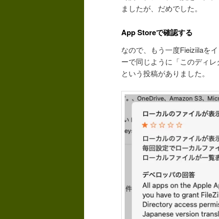
ましたが、だめでした。
App Storeで確認する
なので、もう一度Fieiziil
ーで同じように「このディレ
という投稿がありました。