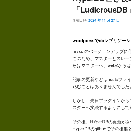
「LudicrousDB
投稿日時:
2024 年 11 月 27 日
wordpressでdbレプリケ
mysqlのバージョンアップに
このため、マスターとスレー
らはマスターへ、web2から
記事の更新などはhostsフ
込むことはありませんでした
しかし、先日プラグインから
スターへ接続するようにして
その後、HYperDBの更新
HyperDBのgithubでその