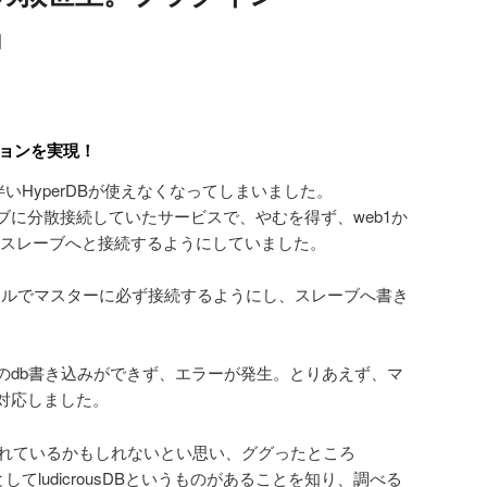
」
ーションを実現！
伴いHyperDBが使えなくなってしまいました。
ブに分散接続していたサービスで、やむを得ず、web1か
はスレーブへと接続するようにしていました。
ァイルでマスターに必ず接続するようにし、スレーブへ書き
。
のdb書き込みができず、エラーが発生。とりあえず、マ
対応しました。
がされているかもしれないとい思い、ググったところ
後継としてludicrousDBというものがあることを知り、調べる