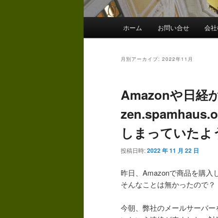
メ
ホーム
お問い合せ
会社
イ
ン
メ
月別アーカイブ:
2022年11月
ニ
ュ
Amazonや日
ー
zen.spamha
しまっていたよ
投稿日時:
2022 年 11 月 22 日
昨日、Amazonで商品を購
そんなことは無かったので？
今朝、弊社のメールサーバー