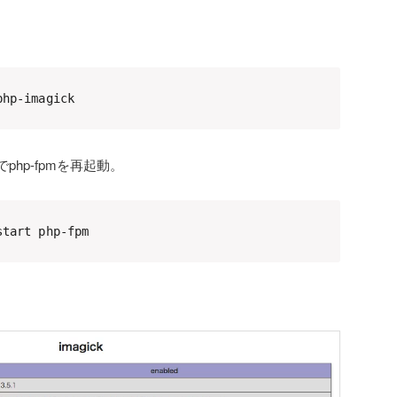
php-imagick
hp-fpmを再起動。
start php-fpm