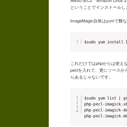
AWSのEC2「Amazon Linux
ということでインストールし
ImageMagic自体はyum
$sudo yum install 
これだけではphpからは使えな
peclを入れて、更にソースか
らあるじゃないです。
$sudo yum list | gr
php-pecl-imagick.x
php-pecl-imagick-d
php-pecl-imagick-d