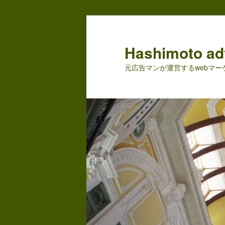
メ
サ
イ
ブ
ン
コ
Hashimoto adv
コ
ン
元広告マンが運営するwebマ
ン
テ
テ
ン
ン
ツ
ツ
へ
へ
移
移
動
動