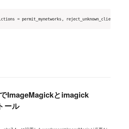
ictions = permit_mynetworks, reject_unknown_client, per
2でImageMagickとimagick
トール