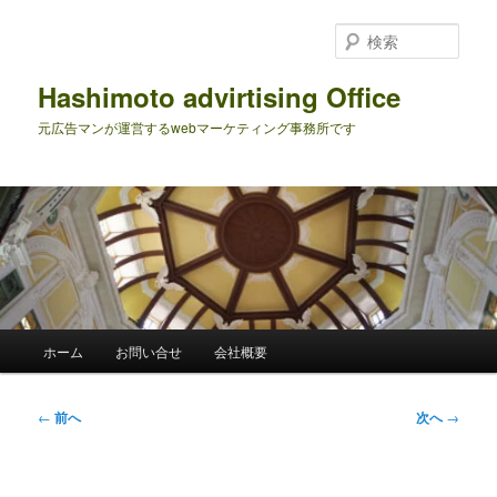
メ
イ
検
ン
索
コ
Hashimoto advirtising Office
ン
元広告マンが運営するwebマーケティング事務所です
テ
ン
ツ
へ
移
動
メ
ホーム
お問い合せ
会社概要
イ
ン
メ
投
←
前へ
次へ
→
ニ
稿
ュ
ナ
ー
ビ