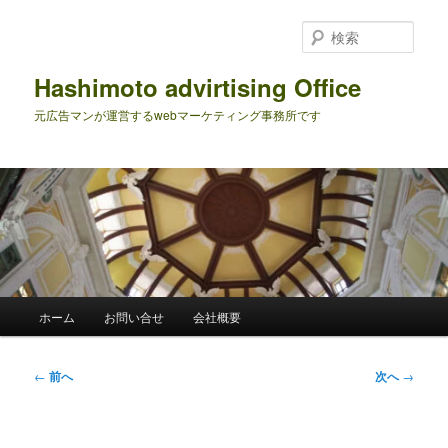
メ
イ
検
ン
索
コ
Hashimoto advirtising Office
ン
元広告マンが運営するwebマーケティング事務所です
テ
ン
ツ
へ
移
動
メ
ホーム
お問い合せ
会社概要
イ
ン
メ
投
←
前へ
次へ
→
ニ
稿
ュ
ナ
ー
ビ