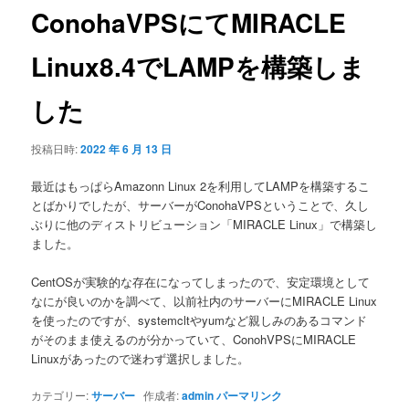
ゲ
ConohaVPSにてMIRACLE
ー
シ
Linux8.4でLAMPを構築しま
ョ
ン
した
投稿日時:
2022 年 6 月 13 日
最近はもっぱらAmazonn Linux 2を利用してLAMPを構築するこ
とばかりでしたが、サーバーがConohaVPSということで、久し
ぶりに他のディストリビューション「MIRACLE Linux」で構築し
ました。
CentOSが実験的な存在になってしまったので、安定環境として
なにが良いのかを調べて、以前社内のサーバーにMIRACLE Linux
を使ったのですが、systemcltやyumなど親しみのあるコマンド
がそのまま使えるのが分かっていて、ConohVPSにMIRACLE
Linuxがあったので迷わず選択しました。
カテゴリー:
サーバー
作成者:
admin
パーマリンク