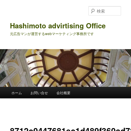
メ
イ
検
ン
索
コ
Hashimoto advirtising Office
ン
元広告マンが運営するwebマーケティング事務所です
テ
ン
ツ
へ
移
動
メ
ホーム
お問い合せ
会社概要
イ
ン
メ
画
ニ
像
ュ
ナ
ー
8712c0447681ec1d489f360ad7
ビ