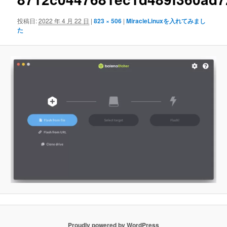
ゲ
ー
投稿日:
2022 年 4 月 22 日
|
823 × 506
|
MiracleLinuxを入れてみまし
シ
た
ョ
ン
Proudly powered by WordPress