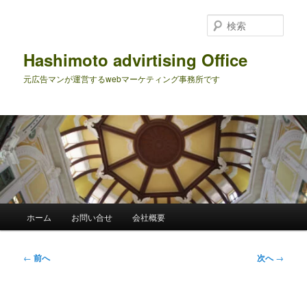
メ
イ
検
ン
索
コ
Hashimoto advirtising Office
ン
元広告マンが運営するwebマーケティング事務所です
テ
ン
ツ
へ
移
動
メ
ホーム
お問い合せ
会社概要
イ
ン
メ
投
←
前へ
次へ
→
ニ
稿
ュ
ナ
ー
ビ